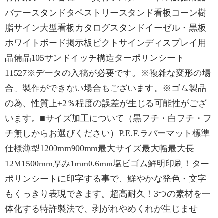
バナースタンドタペストリースタンド看板コーン樹
脂サイン大型看板カタログスタンドイーゼル・黒板
ホワイトボード掲示板ピクトサインディスプレイ用
品備品105サンドイッチ構造ターポリンシート
11527※データの入稿が必要です。※複雑な変形の場
合、製作ができない場合もございます。※ゴム製品
の為、性質上±2％程度の誤差が生じる可能性がござ
います。■サイズ加工について（黒フチ・白フチ・フ
チ無しからお選びください）P.E.F.ラバーマット標準
仕様薄型1200mm900mm最大サイズ最大幅最大長
12M1500mm厚み1mm0.6mm塩ビゴム鮮明印刷！ター
ポリンシートに印字する事で、鮮やかな発色・文字
もくっきり表現できます。超高耐久！3つの素材を一
体化する特許製法で、剥がれやめくれが生じませ