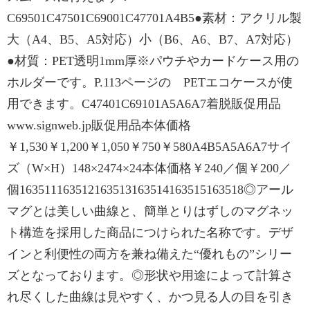
C69501C47501C69001C47701A4B5●素材：アクリル製
大（A4、B5、A5対応）小（B6、A6、B7、A7対応）
●材質：PET透明1mm厚※パウチやカードケース用の
ホルダーです。P.113ページの PETエコケースが使
用できます。C47401C69101A5A6A7着脱販促用品
www.signweb.jp販促用品本体価格
￥1,530￥1,200￥1,050￥750￥580A4B5A5A6A7サイ
ズ（W×H）148×2474×24本体価格￥240／個￥200／
個163511163512163513163514163515163518◎アール
マグとは美しい曲線と、簡単とりはずしのマグネッ
ト構造を採用した商品につけられた名称です。デザ
インと利便性の両方を兼ね備えた“優れもの”シリー
ズとなっております。◎形状や用途によって計算さ
れ尽くした曲線は見やすく、かつ見る人の目を引き