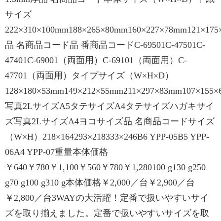
サイズ
222×310×100mm188×265×80mm160×227×78mm121×17
品 名商品コード品 番商品コードC-69501C-47501C-
47401C-69001（両面用）C-69101（両面用）C-
47701（両面用）タイプサイズ（W×H×D）
128×180×53mm149×212×55mm211×297×83mm107×155
写真2LサイズA5タテサイズA4タテサイズハガキサイ
ズ写真2LサイズA4ヨコサイズ品 名商品コードサイズ
（W×H）218×164293×218333×246B6 YPP-05B5 YPP-
06A4 YPP-07重量本体価格
￥640￥780￥1,100￥560￥780￥1,280100 g130 g250
g70 g100 g310 g本体価格￥2,000／台￥2,900／台
￥2,800／台3WAYの大活躍！定番で扱いやすいサイ
ズを取り揃えました。定番で扱いやすいサイズを取