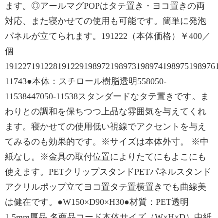
ます。◎アールマグPOPはタテ置き・ヨコ置きの両
対応、また寝かせての使用も可能です。簡単に発泡
パネルが立てられます。191222（本体価格）￥400／
個
191227191228191229198972198973198974198975198976
11743●本体：スチロール樹脂透明558050-
11538447050-11538スタンダードなタテ置きです。ま
わりとの調和を保ちつつ上品な雰囲気を与えてくれ
ます。寝かせての使用低い視線でアクセントを与え
てみるのも効果的です。※サイズは本体外寸。 ※中
紙なし。※金具の取付位置によりたてにもよこにも
使えます。PETクリップスタンドPETパネルスタンド
アクリルポップ立てヨコ置タテ置横置きでも曲線美
は健在です。●W150×D90×H30●材質：PET透明
1.5mm厚品 名商品コード本体サイズ（W×H×D）中紙