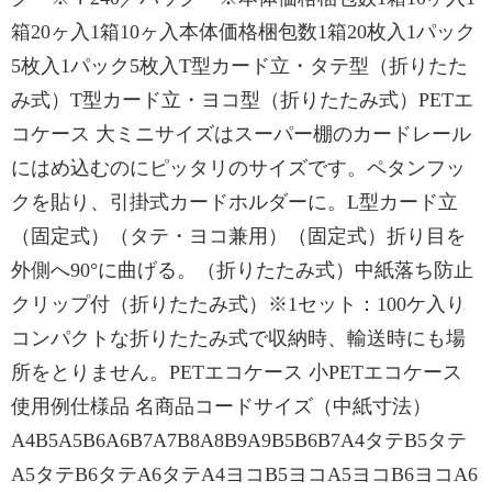
箱20ヶ入1箱10ヶ入本体価格梱包数1箱20枚入1パック
5枚入1パック5枚入T型カード立・タテ型（折りたた
み式）T型カード立・ヨコ型（折りたたみ式）PETエ
コケース 大ミニサイズはスーパー棚のカードレール
にはめ込むのにピッタリのサイズです。ペタンフッ
クを貼り、引掛式カードホルダーに。L型カード立
（固定式）（タテ・ヨコ兼用）（固定式）折り目を
外側へ90°に曲げる。（折りたたみ式）中紙落ち防止
クリップ付（折りたたみ式）※1セット：100ケ入り
コンパクトな折りたたみ式で収納時、輸送時にも場
所をとりません。PETエコケース 小PETエコケース
使用例仕様品 名商品コードサイズ（中紙寸法）
A4B5A5B6A6B7A7B8A8B9A9B5B6B7A4タテB5タテ
A5タテB6タテA6タテA4ヨコB5ヨコA5ヨコB6ヨコA6