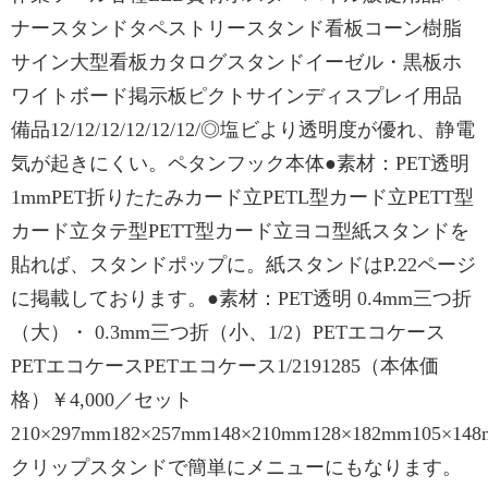
ナースタンドタペストリースタンド看板コーン樹脂
サイン大型看板カタログスタンドイーゼル・黒板ホ
ワイトボード掲示板ピクトサインディスプレイ用品
備品12/12/12/12/12/12/◎塩ビより透明度が優れ、静電
気が起きにくい。ペタンフック本体●素材：PET透明
1mmPET折りたたみカード立PETL型カード立PETT型
カード立タテ型PETT型カード立ヨコ型紙スタンドを
貼れば、スタンドポップに。紙スタンドはP.22ページ
に掲載しております。●素材：PET透明 0.4mm三つ折
（大）・ 0.3mm三つ折（小、1/2）PETエコケース
PETエコケースPETエコケース1/2191285（本体価
格）￥4,000／セット
210×297mm182×257mm148×210mm128×182mm105×14
クリップスタンドで簡単にメニューにもなります。