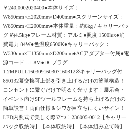
￥240,0002020400●本体サイズ：
W850mm×H2020mm×D400mm●スクリーンサイズ：
W850mm×H2000mm●本体重量：約6kg / キャリーバッ
グ 約4.5kg●フレーム材質：アルミ●照度 1500lux●消
費電力 84W●色温度6500K●キャリーバック：
W330mm×H1350mm×D200mm●ACアダプター付属●電
源コード…1.8M●DCプラグ…
1.2MPULL160309160307160312※キャリーバッグ付
850132幕交換可上部を引き上げるだけの簡単構造！
コンセントに繋ぐだけで明るく光ります！展示会・
イベント向けSPツールフレームを持ち上げるだけの
簡単設営！両面仕様＆シワが目立ちにくいサイン！
LED内照式で美しく際立つ！236005-0012【キャリー
バック収納時】【本体収納時】【本体組み立て時】