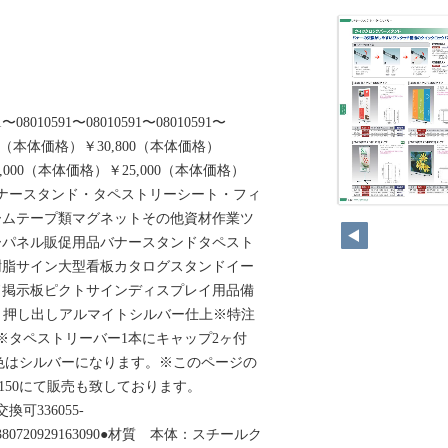
1〜08010591〜08010591〜08010591〜
00（本体価格）￥30,800（本体価格）
4,000（本体価格）￥25,000（本体価格）
web.jpバナースタンド・タペストリーシート・フィ
ームテープ類マグネットその他資材作業ツ
ーパネル販促用品バナースタンドタペスト
樹脂サイン大型看板カタログスタンドイー
ド掲示板ピクトサインディスプレイ用品備
：アルミ押し出しアルマイトシルバー仕上※特注
※タペストリーバー1本にキャップ2ヶ付
色はシルバーになります。※このページの
150にて販売も致しております。
幕交換可336055-
9720380720929163090●材質 本体：スチールク