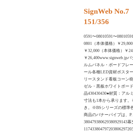
SignWeb No.7
151/356
0591〜08010591〜0801059
0801（本体価格）￥29,8
￥32,000（本体価格）￥2
￥26,400www.sign
ルムパネル・ボードフレ
ール各種LED資材ポスタ
リースタンド看板コーン
ゼル・黒板ホワイトボー
品430430430●材質
寸法も1本から承ります。
き。※BSシリーズの標準
商品のバナーパイプは、P.
380479380629380929143
1174338047972038062