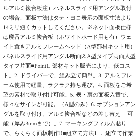
ルアルミ複合板注）パネルスライド用アングル取付
の場合、面板寸法はタテ・ヨコ表示の面板寸法より
14ミリ短くカットしてください。※ネット面板仕様
は廃番アルミ複合板（ホワイトボード用も有）ウェ
イト置きアルミフレームヘッド（A型部材キット用）
パネルスライド用アングル断面図A型タイプ両面人型
タイプ片面■Point1. 部材キット販売により、低コス
ト。2. ドライバーで、組み立て簡単。3. アルミフレ
ーム使用で軽量、ラクラク持ち運び。4. 面板をご希
望の素材で取り付け可能。5. 表・裏の面板入替で、
様々なサインが可能。（A型のみ）6. オプションアン
グルを取り付け、アルミ複合板などの差し替え 可
能（厚み3mmまで）。7. マーキングフィルム貼り
で、らくらく面板制作!!■組立て方法1 ． 組立て作業