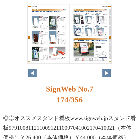
SignWeb No.7
174/356
◎◎オススメスタンド看板www.signweb.jpスタンド看
板97910081121100912110097041002170410021（本体
価格）￥26,400（本体価格）￥44,000（本体価格）