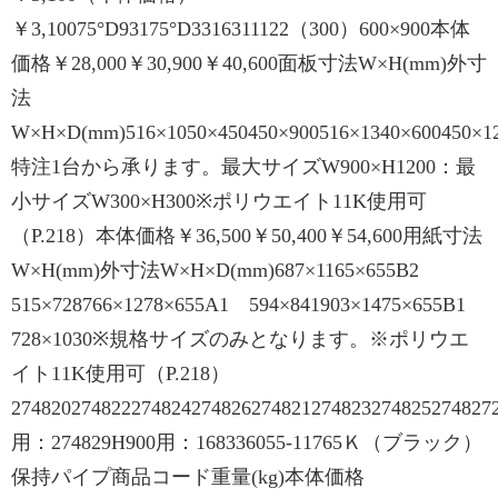
￥3,10075°D93175°D3316311122（300）600×900本体
価格￥28,000￥30,900￥40,600面板寸法W×H(mm)外寸
法
W×H×D(mm)516×1050×450450×900516×1340×600450×1
特注1台から承ります。最大サイズW900×H1200：最
小サイズW300×H300※ポリウエイト11K使用可
（P.218）本体価格￥36,500￥50,400￥54,600用紙寸法
W×H(mm)外寸法W×H×D(mm)687×1165×655B2
515×728766×1278×655A1 594×841903×1475×655B1
728×1030※規格サイズのみとなります。※ポリウエ
イト11K使用可（P.218）
274820274822274824274826274821274823274825274827
用：274829H900用：168336055-11765Ｋ（ブラック）
保持パイプ商品コード重量(kg)本体価格