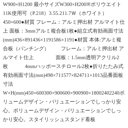
W900×H1200 最小サイズW300×H200※ポリウエイト
11K使用可（P.218）3.55.211.7Ｗ（ホワイト）
450×600●材質 フレーム：アルミ押出材 アルマイト仕
上 面板：3mmアルミ複合板1枚●組立式有効画面寸法
(mm)436×891436×1191586×1191●材質 本体:アルミ複
合板（パンチング） フレーム：アルミ押出材 ア
ルマイト仕上 面板：1.5mm透明アクリル2
枚 4mmハッポースチロール2枚●折りたたみ式
有効画面寸法(mm)498×711577×824711×1013品番面板
寸法
W×H(mm)450×600300×900600×900900×18002402240ボ
リュームデザイン・バリュエーションでしっかり安
心。ボリュームデザイン・バリュエーションでしっ
かり安心。スタイリッシュスタンド看板