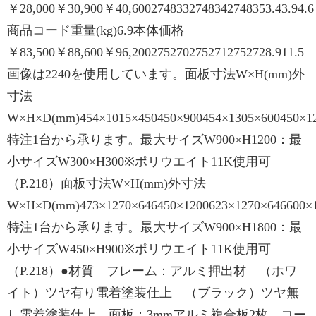
￥28,000￥30,900￥40,6002748332748342748353.43.94.6
商品コード重量(kg)6.9本体価格
￥83,500￥88,600￥96,2002752702752712752728.911.5
画像は2240を使用しています。面板寸法W×H(mm)外
寸法
W×H×D(mm)454×1015×450450×900454×1305×600450×1
特注1台から承ります。最大サイズW900×H1200：最
小サイズW300×H300※ポリウエイト11K使用可
（P.218）面板寸法W×H(mm)外寸法
W×H×D(mm)473×1270×646450×1200623×1270×646600×
特注1台から承ります。最大サイズW900×H1800：最
小サイズW450×H900※ポリウエイト11K使用可
（P.218）●材質 フレーム：アルミ押出材 （ホワ
イト）ツヤ有り電着塗装仕上 （ブラック）ツヤ無
し電着塗装仕上 面板：3mmアルミ複合板2枚 コー