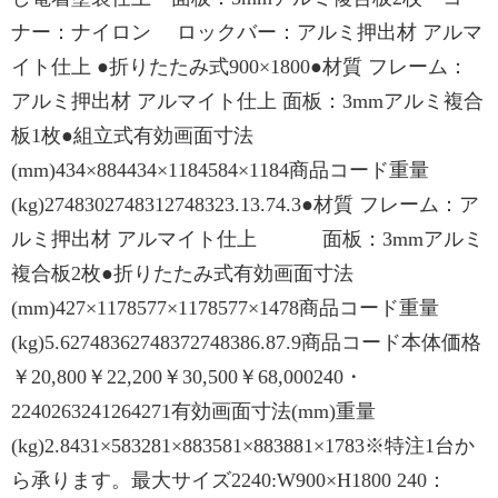
ナー：ナイロン ロックバー：アルミ押出材 アルマ
イト仕上 ●折りたたみ式900×1800●材質 フレーム：
アルミ押出材 アルマイト仕上 面板：3mmアルミ複合
板1枚●組立式有効画面寸法
(mm)434×884434×1184584×1184商品コード重量
(kg)2748302748312748323.13.74.3●材質 フレーム：ア
ルミ押出材 アルマイト仕上 面板：3mmアルミ
複合板2枚●折りたたみ式有効画面寸法
(mm)427×1178577×1178577×1478商品コード重量
(kg)5.62748362748372748386.87.9商品コード本体価格
￥20,800￥22,200￥30,500￥68,000240・
2240263241264271有効画面寸法(mm)重量
(kg)2.8431×583281×883581×883881×1783※特注1台か
ら承ります。最大サイズ2240:W900×H1800 240：