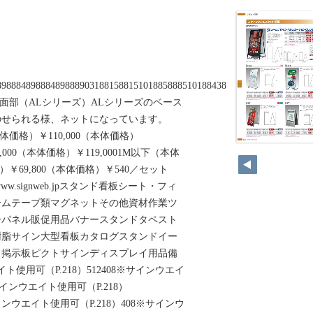
898884898884898889031881588151018858885101884388（本
ス上面部（ALシリーズ）ALシリーズのベース
のせられる様、ネットになっています。
体価格）￥110,000（本体価格）
,000（本体価格）￥119,0001M以下（本体
）￥69,800（本体価格）￥540／セット
www.signweb.jpスタンド看板シート・フィ
ームテープ類マグネットその他資材作業ツ
ーパネル販促用品バナースタンドタペスト
樹脂サイン大型看板カタログスタンドイー
ド掲示板ピクトサインディスプレイ用品備
エイト使用可（P.218）512408※サインウエイ
サインウエイト使用可（P.218）
35※サインウエイト使用可（P.218）408※サインウ