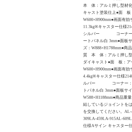
本 体：アルミ押し型
キャスト塗装仕上●面 板
W600×H900mm●画面有
11.3kg※キャスター仕様
シルバー コーナー：
ートパネル白 3mm●面板サ
ズ：W888×H1788mm●商
質 本 体：アルミ押
ダイキャスト●面 板：ア
W600×H900mm●画面有
4.4kg※キャスター仕様2
ルバー コーナー：亜
トパネル白 3mm●面板サイ
W588×H1188mm●商品
結しているジョイントを
を交換してください。AL-45
309LA-459LA-915AL
仕様Aサイン キャスター