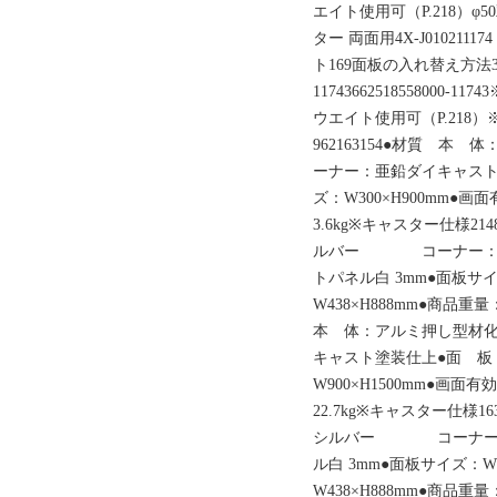
エイト使用可（P.218）φ50
ター 両面用4X-J010211
ト169面板の入れ替え方法336055
11743662518558000
ウエイト使用可（P.218）
962163154●材質
ーナー：亜鉛ダイキャスト
ズ：W300×H900mm●画
3.6kg※キャスター仕様2
ルバー コーナー：亜
トパネル白 3mm●面板サイ
W438×H888mm●商品重
本 体：アルミ押し型
キャスト塗装仕上●面 板
W900×H1500mm●画面有
22.7kg※キャスター仕様
シルバー コーナー：
ル白 3mm●面板サイズ：W
W438×H888mm●商品重