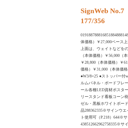
SignWeb No.7
177/356
01918878881685188488814
体価格）￥27,000ベー
上面は、ウェイトなどを
（本体価格）￥56,000（本
￥28,800（本体価格）￥61
価格）￥31,000（本体価格
●W3/8×25 ●ストッパー付
ルムパネル・ボードフレ
ール各種LED資材ポスタ
リースタンド看板コーン
ゼル・黒板ホワイトボー
品288362335※サインウ
ト使用可（P.218）644※
4385126629627583