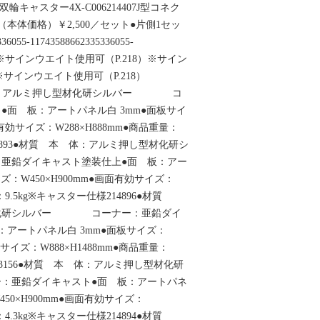
双輪キャスター4X-C006214407J型コネク
174（本体価格）￥2,500／セット●片側1セッ
-11743588662335336055-
-11743※サインウエイト使用可（P.218）※サイン
※サインウエイト使用可（P.218）
 本 体：アルミ押し型材化研シルバー コ
●面 板：アートパネル白 3mm●面板サイ
面有効サイズ：W288×H888mm●商品重量：
14893●材質 本 体：アルミ押し型材化研シ
鉛ダイキャスト塗装仕上●面 板：アー
ズ：W450×H900mm●画面有効サイズ：
量：9.5kg※キャスター仕様214896●材質
材化研シルバー コーナー：亜鉛ダイ
：アートパネル白 3mm●面板サイズ：
効サイズ：W888×H1488mm●商品重量：
163156●材質 本 体：アルミ押し型材化研
亜鉛ダイキャスト●面 板：アートパネ
450×H900mm●画面有効サイズ：
量：4.3kg※キャスター仕様214894●材質