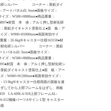
材化研シルバー コーナー：亜鉛ダイ
：アートパネル白 3mm●面板サイズ：
効サイズ：W588×H888mm●商品重量：
214897●材質 本 体：アルミ押し型材化研
亜鉛ダイキャスト塗装仕上●面 板：ア
イズ：W900×H1800mm●画面有効サイ
品重量：26.6kg※キャスター仕様163158●材
し型材化研シルバー コーナー：亜鉛
ートパネル白 3mm●面板サイズ：
効サイズ：W588×H888mm●商品重量：
14895●材質 本 体：アルミ押し型材化研シ
鉛ダイキャスト塗装仕上●面 板：アー
ズ：W600×H1200mm●画面有効サイズ：
重量：13.9kg※キャスター仕様両面の面板を連
はずしてから上部フレームをはずし、画板
9 LA-609LA-918上部フレームAL-
-609LA-612補修パーツAサイン L型 キャスター
仕様