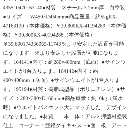
435510470163140●材質：スチール 3.2mm厚 白塗装
●サイズ ： W450×D450mm●商品重量：約5kgRX-
47163130（本体価格）￥39,800RX-41194289（本体価
格）￥39,800RX-40194288（本体価格）
￥39,800174336055-11743※より安定した設置が可能
になります。※より安定した設置が可能になりま
す。164141●内寸：約280×400mm（底面）●サインウ
エイトが1台入ります。164142●内寸：約
400×400mm（底面）●サインウエイトが1台入りま
す。195194●材質：樹脂成型品（ポリエチレン）●サ
イズ ：280×380×D160mm●商品重量：約10kg（満水
時）●ウエイトバスケット大にマッチした デザイン
になりました。●材質 本 体：アルミ押型材塗装
仕上 コーナー：亜鉛ダイキャスト●面 板：アート