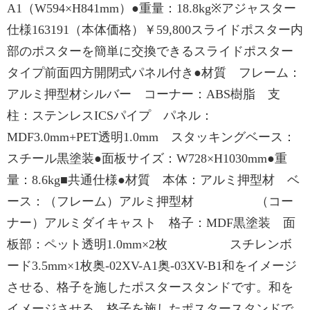
A1（W594×H841mm）●重量：18.8kg※アジャスター
仕様163191（本体価格）￥59,800スライドポスター内
部のポスターを簡単に交換できるスライドポスター
タイプ前面四方開閉式パネル付き●材質 フレーム：
アルミ押型材シルバー コーナー：ABS樹脂 支
柱：ステンレスICSパイプ パネル：
MDF3.0mm+PET透明1.0mm スタッキングベース：
スチール黒塗装●面板サイズ：W728×H1030mm●重
量：8.6kg■共通仕様●材質 本体：アルミ押型材 ベ
ース：（フレーム）アルミ押型材 （コー
ナー）アルミダイキャスト 格子：MDF黒塗装 面
板部：ペット透明1.0mm×2枚 スチレンボ
ード3.5mm×1枚奥-02XV-A1奥-03XV-B1和をイメージ
させる、格子を施したポスタースタンドです。和を
イメージさせる、格子を施したポスタースタンドで