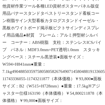
他資材作業ツール各種LED資材ポスターパネル販促
用品バナースタンドタペストリースタンド看板コー
ン樹脂サイン大型看板カタログスタンドイーゼル・
黒板ホワイトボード掲示板ピクトサインディスプレ
イ用品備品●材質 フレーム：アルミ押型材シルバ
ー コーナー：ABS樹脂 支柱：ステンレスICSパイ
プ パネル：MDF3.0mm+PET透明1.0mm スタッキ
ングベース：スチール黒塗装●面板サイズ：
W594×H841mm●重量：
7.1kg49048850359758058058267649071458048819133605
11743336055-11743211877（本体価格）￥93,800●面板
サイズ：B2（W515×H728mm）●重量：17.5kg※アジ
ャスター仕様163190（本体価格）￥54,800211878（本
体価格）￥99,000●面板サイズ：