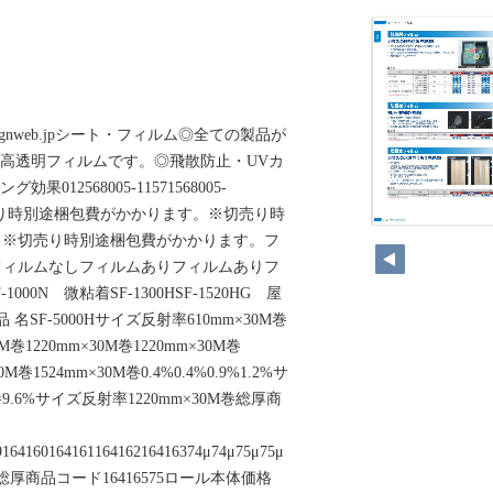
ignweb.jpシート・フィルム◎全ての製品が
の高透明フィルムです。◎飛散防止・UVカ
012568005-11571568005-
71※切売り時別途梱包費がかかります。※切売り時
。※切売り時別途梱包費がかかります。フ
フィルムなしフィルムありフィルムありフ
1000N 微粘着SF-1300HSF-1520HG 屋
品 名SF-5000Hサイズ反射率610mm×30M巻
0M巻1220mm×30M巻1220mm×30M巻
0M巻1524mm×30M巻0.4%0.4%0.9%1.2%サ
巻9.6%サイズ反射率1220mm×30M巻総厚商
916416016416116416216416374μ74μ75μ75μ
5総厚商品コード16416575ロール本体価格