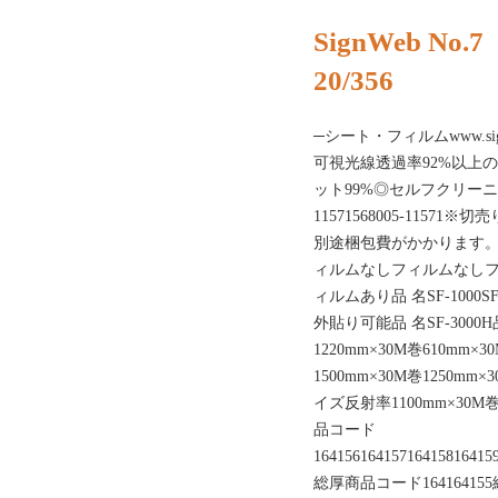
SignWeb No.7
20/356
─シート・フィルムwww.s
可視光線透過率92%以上
ット99%◎セルフクリーニング効果
11571568005-115
別途梱包費がかかります
ィルムなしフィルムなし
ィルムあり品 名SF-1000SF-
外貼り可能品 名SF-3000H
1220mm×30M巻610mm×3
1500mm×30M巻1250mm×3
イズ反射率1100mm×30M
品コード
16415616415716415816415
総厚商品コード16416415