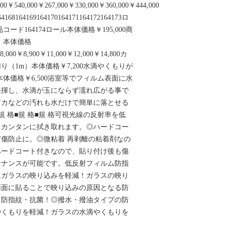
00￥540,000￥267,000￥330,000￥360,000￥444,000
68164169164170164171164172164173ロ
品コード164174ロール本体価格￥195,000商
m）本体価格
8,000￥8,900￥11,000￥12,000￥14,800カ
（1m）本体価格￥7,200水滴やくもりが
体価格￥6,500浴室等でフィルム表面に水
発揮し、水滴が玉にならず濡れ広がる事で
アカなどの汚れも水だけで簡単に落とせる
 格■規 格■規 格可視光線の反射率を低
もカンタンに拭き取れます。◎ハードコー
傷防止に。◎微粘着 再剥離の粘着剤なの
ハードコート付きなので、貼り付け後も傷
テナンスが可能です。低反射フィルム防指
ムガラスの映り込みを軽減！ガラスの映り
両面に貼ることで映り込みの原因となる防
・防指紋・抗菌！◎撥水・撥油タイプの防
やくもりを軽減！ガラスの水滴やくもりを