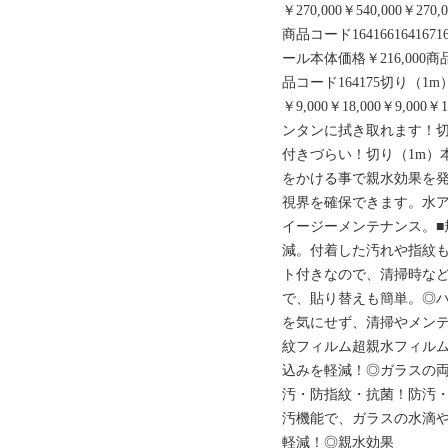
￥270,000￥540,000￥270,0
商品コード1641661641671641
ール本体価格￥216,000商
品コード164175切り（1
￥9,000￥18,000￥9,000￥1
ンタンに拭き取れます！切り
付きづらい！切り（1m）本
をかける事で親水効果を
視界を確保できます。水
イージーメンテナンス。■規
減。付着した汚れや指紋
ト付きなので、清掃時など
で、貼り替えも簡単。◎
を気にせず、清掃やメン
紋フィルム超親水フィル
込みを軽減！◎ガラスの
汚・防指紋・抗菌！防汚
汚機能で、ガラスの水滴
軽減！◎親水効果