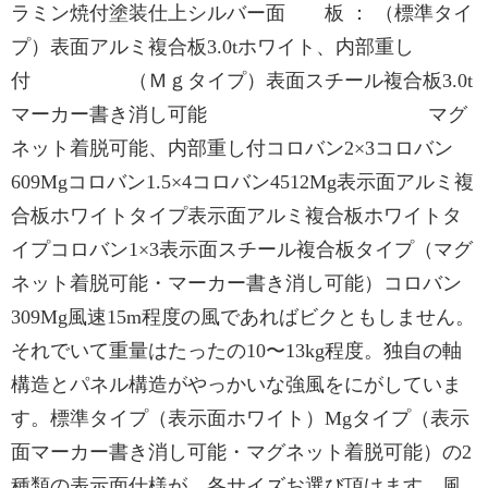
ラミン焼付塗装仕上シルバー面 板 ： （標準タイ
プ）表面アルミ複合板3.0tホワイト、内部重し
付 （Ｍｇタイプ）表面スチール複合板3.0t
マーカー書き消し可能 マグ
ネット着脱可能、内部重し付コロバン2×3コロバン
609Mgコロバン1.5×4コロバン4512Mg表示面アルミ複
合板ホワイトタイプ表示面アルミ複合板ホワイトタ
イプコロバン1×3表示面スチール複合板タイプ（マグ
ネット着脱可能・マーカー書き消し可能）コロバン
309Mg風速15m程度の風であればビクともしません。
それでいて重量はたったの10〜13kg程度。独自の軸
構造とパネル構造がやっかいな強風をにがしていま
す。標準タイプ（表示面ホワイト）Mgタイプ（表示
面マーカー書き消し可能・マグネット着脱可能）の2
種類の表示面仕様が、各サイズお選び頂けます。風