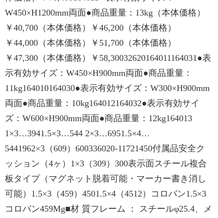
W450×H1200mm両面●商品重量：13kg（本体価格）
￥40,700（本体価格）￥46,200（本体価格）
￥44,000（本体価格）￥51,700（本体価格）
￥47,300（本体価格）￥58,30032620164011164031●表
示有効サイズ：W450×H900mm両面●商品重量：
11kg164010164030●表示有効サイズ：W300×H900mm
両面●商品重量：10kg164012164032●表示有効サイ
ズ：W600×H900mm両面●商品重量：12kg164013
1×3…3941.5×3…544 2×3…6951.5×4…
5441962×3（609）600336020-11721450付属品安全ク
ッション（4ヶ）1×3（309）300表示面スチール複合
板タイプ（マグネット脱着可能・マーカー書き消し
可能）1.5×3（459）4501.5×4（4512）コロバン1.5×3
コロバン459Mg■材 質フレーム ： スチールφ25.4、メ