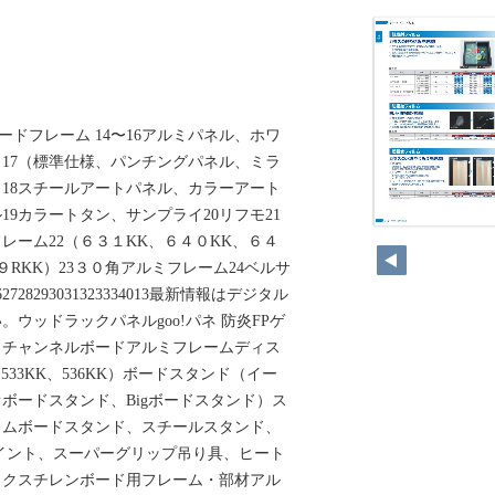
ネル・ボードフレーム 14〜16アルミパネル、ホワ
ス17（標準仕様、パンチングパネル、ミラ
18スチールアートパネル、カラーアート
9カラートタン、サンプライ20リフモ21
レーム22（６３１KK、６４０KK、６４
９RKK）23３０角アルミフレーム24ベルサ
28293031323334013最新情報はデジタル
ウッドラックパネルgoo!パネ 防炎FPゲ
カチャンネルボードアルミフレームディス
533KK、536KK）ボードスタンド（イー
ボードスタンド、Bigボードスタンド）ス
リムボードスタンド、スチールスタンド、
イント、スーパーグリップ吊り具、ヒート
ックスチレンボード用フレーム・部材アル