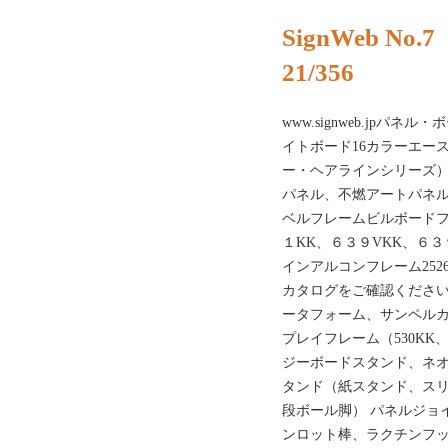
SignWeb No.7
21/356
www.signweb.jpパ
イトボード16カラーエー
ー・ヘアラインシリーズ）
パネル、不燃アートパネル1
ベルフレームビルボードフ
１KK、６３９VKK、６３
インアルコンフレーム252627
カタログをご確認ください。
ータフォーム、サンペル
プレイフレーム（530KK、
ジーボードスタンド、ネオ
タンド（紙スタンド、ス
段ボール脚） パネルジョ
ンロット棒、ラクチンフ