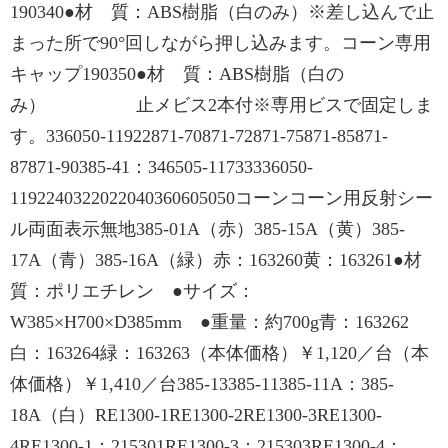
190340●材 質：ABS樹脂（白のみ）※差し込んで止
まった所で90°回しながら押し込みます。コーン専用
キャップ190350●材 質：ABS樹脂（白の
み） 止メビス2本付※専用ビスで固定しま
す。336050-11922871-70871-72871-75871-85871-
87871-90385-41：346505-11733336050-
1192240322022040360605050コーンコーン用反射シー
ル両面表示無地385-01A（赤）385-15A（黄）385-
17A（青）385-16A（緑）赤：163260黄：163261●材
質：ポリエチレン ●サイズ：
W385×H700×D385mm ●重量：約700g青：163262
白：163264緑：163263（本体価格）￥1,120／台（本
体価格）￥1,410／台385-13385-11385-11A：385-
18A（白）RE1300-1RE1300-2RE1300-3RE1300-
4RE1300-1：215301RE1300-3：215303RE1300-4：