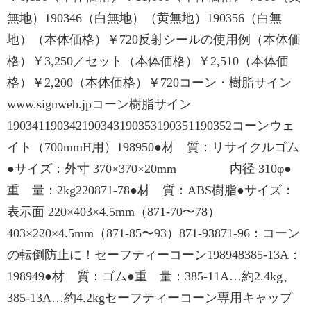
無地）190346（白無地）（黄無地）190356（白無
地）（本体価格）￥720反射シールの使用例（本体価
格）￥3,250／セット（本体価格）￥2,510（本体価
格）￥2,200（本体価格）￥720コーン・樹脂サイン
www.signweb.jpコーン樹脂サイン
190341190342190343190353190351190352コーンウェ
イト（700mmH用）198950●材 質：リサイクルゴム
●サイズ：外寸 370×370×20mm 内径 310φ●
重 量：2kg220871-78●材 質：ABS樹脂●サイズ：
表示面 220×403×4.5mm（871-70〜78）
403×220×4.5mm（871-85〜93）871-93871-96：コーン
の転倒防止に！セーフティーコーン198948385-13A：
198949●材 質：ゴム●重 量：385-11A…約2.4kg、
385-13A…約4.2kgセーフティーコーン専用キャップ