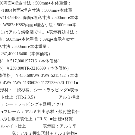
890両面●埋込寸法：500mm●本体重量：
4×H884片面●埋込寸法：500mm●本体重
1182×H882両面●埋込寸法：500mm●本体
W582×H882両面●埋込寸法：500mm●本
ひさしはアルミ鋳物製です。●表示有効寸法：
寸法：500mm●本体重量：59kg●表示有効寸
埋込寸法：800mm●本体重量：
257,400216400（本体価格）
価格）￥517,000197716（本体価格）
格）￥239,800TR-3216399（本体価格）
本体価格）￥435,600WA-3WA-5215422（本体
4WA-1WA-11336020-11721336020-11721■
出形材・「焼杉柄」シートラッピング●表示
イト仕上（TR-2,3,5） アルミ押出
ートラッピング＋透明アクリ
フレーム：アルミ押出形材・焼付塗装仕
いぶし銀塗装仕上（TR-5）■仕 様●材質
、アルマイト仕上 表示面：アルミ平
仕上 庇：アルミ押出形材＋アルミ鋳物●