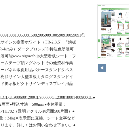
90091008100500815082005909100590910059091◎
インの定番ホワイト（TR-2,3,5）「焼板
R-4のみ）ダークブロンズ※特注色塗装可
能www.signweb.jp大型看板シート・フ
レームテープ類マグネットその他資材作業
ターパネル販促用品バナースタンドタペス
ン樹脂サイン大型看板カタログスタンドイ
ード掲示板ピクトサインディスプレイ用品
GLGLGL9006001200GL950600GL230818001400900GL●
82両面●埋込寸法：500mm●本体重量：
2×H1782（透明アクリル表示面500片面）●
重量：34kg※表示面に直接、シート文字など
ります。詳しくはお問い合わせ下さい。●