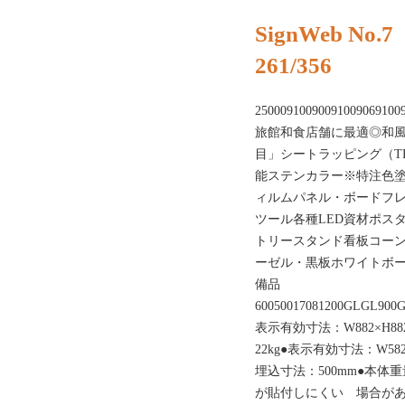
SignWeb No.7
261/356
25000910090091009069100
旅館和食店舗に最適◎和風サ
目」シートラッピング（T
能ステンカラー※特注色塗装可
ィルムパネル・ボードフ
ツール各種LED資材ポス
トリースタンド看板コー
ーゼル・黒板ホワイトボ
備品
60050017081200GLGL900
表示有効寸法：W882×H8
22kg●表示有効寸法：W58
埋込寸法：500mm●本体
が貼付しにくい 場合があ