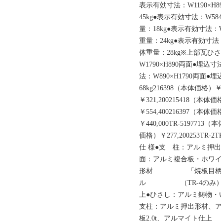
表示有効寸法：W1190×H
45kg●表示有効寸法：W58
量：18kg●表示有効寸法：W
重量：24kg●表示有効寸法：
体重量：28kg※上部瓦
W1790×H890両面●埋込
法：W890×H1790両面●
68kg216398（本体価格）￥
￥321,200215418（本体
￥554,400216397（本体価
￥440,000TR-5197713（
価格）￥277,200253TR-2TR-
仕 様●支 柱：アルミ押
面：アルミ複合板・ホワ
形材 「焼板目柄」シ
ル （TR-4のみ）●
上●ひさし：アルミ鋳物・
支柱：アルミ押出形材
板2.0t、アルマイト