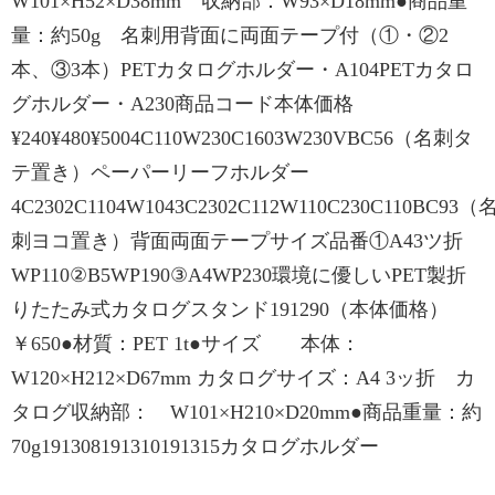
W101×H52×D38mm 収納部：W93×D18mm●商品重
量：約50g 名刺用背面に両面テープ付（①・②2
本、③3本）PETカタログホルダー・A104PETカタロ
グホルダー・A230商品コード本体価格
¥240¥480¥5004C110W230C1603W230VBC56（名刺タ
テ置き）ペーパーリーフホルダー
4C2302C1104W1043C2302C112W110C230C110BC93（
刺ヨコ置き）背面両面テープサイズ品番①A43ツ折
WP110②B5WP190③A4WP230環境に優しいPET製折
りたたみ式カタログスタンド191290（本体価格）
￥650●材質：PET 1t●サイズ 本体：
W120×H212×D67mm カタログサイズ：A4 3ッ折 カ
タログ収納部： W101×H210×D20mm●商品重量：約
70g191308191310191315カタログホルダー