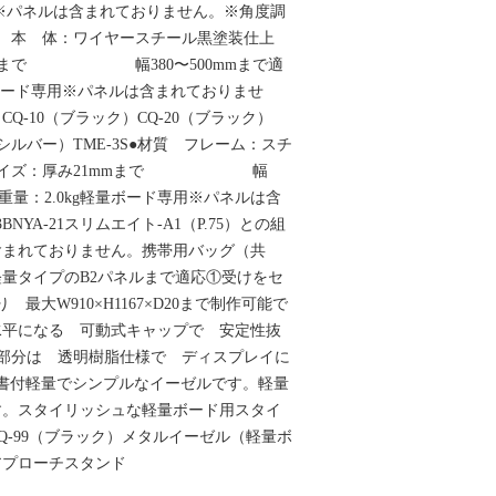
専用※パネルは含まれておりません。※角度調
●材質 本 体：ワイヤースチール黒塗装仕上
mmまで 幅380〜500mmまで適
量ボード専用※パネルは含まれておりませ
Q-10（ブラック）CQ-20（ブラック）
-21（シルバー）TME-3S●材質 フレーム：スチ
ルサイズ：厚み21mmまで 幅
応●重量：2.0kg軽量ボード専用※パネルは含
NYA-21スリムエイト-A1（P.75）との組
含まれておりません。携帯用バッグ（共
量タイプのB2パネルまで適応①受けをセ
最大W910×H1167×D20まで制作可能で
水平になる 可動式キャップで 安定性抜
関節部分は 透明樹脂仕様で ディスプレイに
書付軽量でシンプルなイーゼルです。軽量
す。スタイリッシュな軽量ボード用スタイ
Q-99（ブラック）メタルイーゼル（軽量ボ
アプローチスタンド