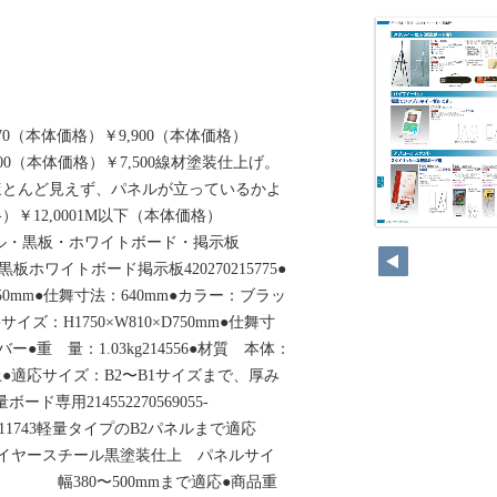
0300270（本体価格）￥9,900（本体価格）
000（本体価格）￥7,500線材塗装仕上げ。
ほとんど見えず、パネルが立っているかよ
￥12,0001M以下（本体価格）
0イーゼル・黒板・ホワイトボード・掲示板
ル・黒板ホワイトボード掲示板420270215775●
D750mm●仕舞寸法：640mm●カラー：ブラッ
6●サイズ：H1750×W810×D750mm●仕舞寸
ー●重 量：1.03kg214556●材質 本体：
●適応サイズ：B2〜B1サイズまで、厚み
ボード専用214552270569055-
36055-11743軽量タイプのB2パネルまで適応
：ワイヤースチール黒塗装仕上 パネルサイ
幅380〜500mmまで適応●商品重