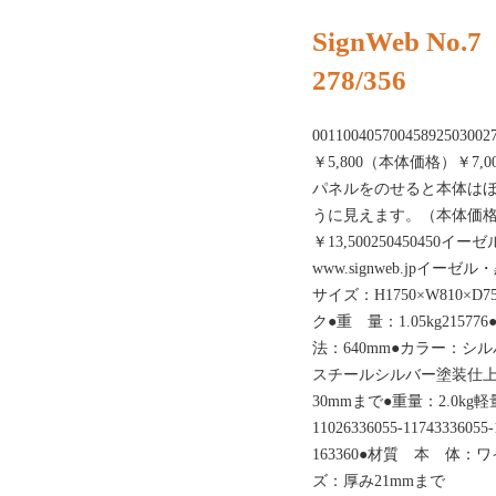
SignWeb No.7
278/356
001100405700458925
￥5,800（本体価格）￥7,
パネルをのせると本体は
うに見えます。（本体価格）
￥13,50025045045
www.signweb.jpイーゼ
サイズ：H1750×W810×
ク●重 量：1.05kg21577
法：640mm●カラー：シルバ
スチールシルバー塗装仕上
30mmまで●重量：2.0kg軽量
11026336055-117433
163360●材質 本 体
ズ：厚み21mmまで 