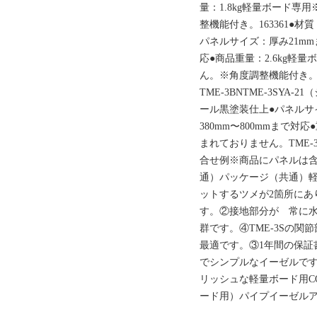
量：1.8kg軽量ボード
整機能付き。163361
パネルサイズ：厚み21
応●商品重量：2.6kg軽
ん。※角度調整機能付き。C
TME-3BNTME-3SYA
ール黒塗装仕上●パネ
380mm〜800mmまで対
まれておりません。TME-3B
合せ例※商品にパネルは
通）パッケージ（共通）軽
ットするツメが2箇所にあり 
す。②接地部分が 常に
群です。④TME-3Sの
最適です。③1年間の保証
でシンプルなイーゼルで
リッシュな軽量ボード用C
ード用）パイプイーゼル