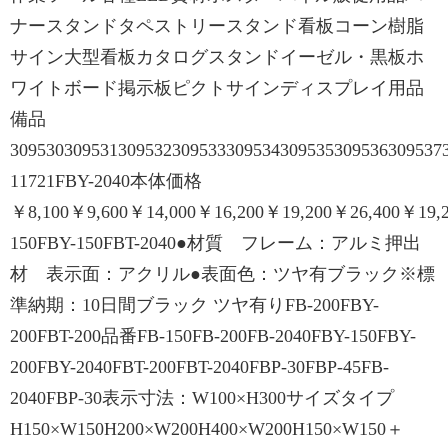
ナースタンドタペストリースタンド看板コーン樹脂
サイン大型看板カタログスタンドイーゼル・黒板ホ
ワイトボード掲示板ピクトサインディスプレイ用品
備品
309530309531309532309533309534309535309536309537
11721FBY-2040本体価格
￥8,100￥9,600￥14,000￥16,200￥19,200￥26,400￥19,2
150FBY-150FBT-2040●材質 フレーム：アルミ押出
材 表示面：アクリル●表面色：ツヤ有ブラック※標
準納期：10日間ブラック ツヤ有りFB-200FBY-
200FBT-200品番FB-150FB-200FB-2040FBY-150FBY-
200FBY-2040FBT-200FBT-2040FBP-30FBP-45FB-
2040FBP-30表示寸法：W100×H300サイズタイプ
H150×W150H200×W200H400×W200H150×W150＋