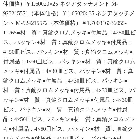
体価格）￥1,60020×25 ネジアタッチメント M-
923215571（本体価格）￥1,65020×35 ネジアタッチメ
ント M-924215572（本体価格）￥1,700316336055-
11765●材 質：真鍮クロムメッキ●付属品：4×50皿ビ
ス、パッキン●材 質：真鍮クロムメッキ●付属品：
4×50皿ビス、パッキン●材 質：真鍮クロムメッキ●
付属品：4×60皿ビス、パッキン●材 質：真鍮クロム
メッキ●付属品：4×30皿ビス、パッキン●材 質：真
鍮クロムメッキ●付属品：4×30皿ビス、パッキン●
材 質：真鍮クロムメッキ●付属品：4×30皿ビス、パ
ッキン●材 質：真鍮クロムメッキ●付属品：4×30皿
ビス、パッキン●材 質：真鍮クロムメッキ●付属
品：4×50皿ビス、パッキン●材 質：真鍮クロムメッ
キ●付属品：4×50皿ビス、パッキン●材 質：真鍮ク
ロムメッキ●付属品：4×60皿ビス、パッキン●材