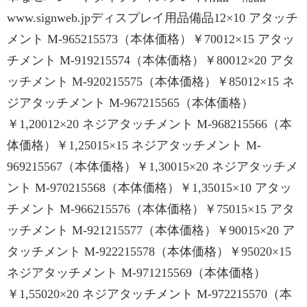
www.signweb.jpディスプレイ用品備品12×10 アタッチ
メント M-965215573（本体価格）￥70012×15 アタッ
チメント M-919215574（本体価格）￥80012×20 アタ
ッチメント M-920215575（本体価格）￥85012×15 ネ
ジアタッチメント M-967215565（本体価格）
￥1,20012×20 ネジアタッチメント M-968215566（本
体価格）￥1,25015×15 ネジアタッチメント M-
969215567（本体価格）￥1,30015×20 ネジアタッチメ
ント M-970215568（本体価格）￥1,35015×10 アタッ
チメント M-966215576（本体価格）￥75015×15 アタ
ッチメント M-921215577（本体価格）￥90015×20 ア
タッチメント M-922215578（本体価格）￥95020×15
ネジアタッチメント M-971215569（本体価格）
￥1,55020×20 ネジアタッチメント M-972215570（本