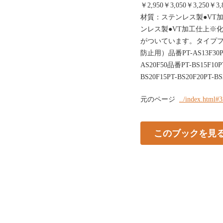
￥2,950￥3,050￥3,250￥3,8
材質：ステンレス製●VT
ンレス製●VT加工仕上※
がついています。タイプフ
防止用）品番PT-AS13F30PT-A
AS20F50品番PT-BS15F10PT
BS20F15PT-BS20F20PT-BS
元のページ
../index.html#
このブックを見