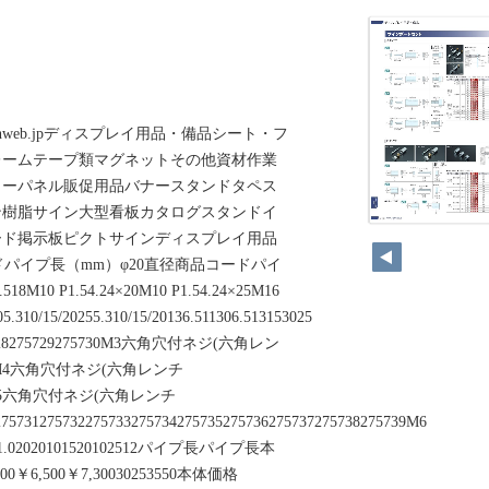
ww.signweb.jpディスプレイ用品・備品シート・フ
レームテープ類マグネットその他資材作業
ターパネル販促用品バナースタンドタペス
ン樹脂サイン大型看板カタログスタンドイ
ード掲示板ピクトサインディスプレイ用品
ードパイプ長（mm）φ20直径商品コードパイ
8M10 P1.54.24×20M10 P1.54.24×25M16
05.310/15/20255.310/15/20136.511306.513153025
7275728275729275730M3六角穴付ネジ(六角レン
×445×M4六角穴付ネジ(六角レンチ
550×M5六角穴付ネジ(六角レンチ
×275731275732275733275734275735275736275737275738275739M6
6 P1.02020101520102512パイプ長パイプ長本
00￥6,500￥7,30030253550本体価格