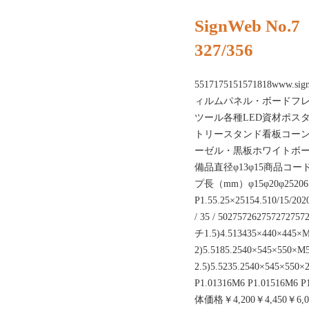
SignWeb No.7
327/356
5517175151571818w
ィルムパネル・ボードフ
ツール各種LED資材ポス
トリースタンド看板コー
ーゼル・黒板ホワイトボ
備品直径φ13φ15商品コ
プ長（mm）φ15φ20φ25206.51
P1.55.25×25154.510/15/202
/ 35 / 5027572627572
チ1.5)4.513435×440
2)5.5185.2540×545×
2.5)5.5235.2540×545×550
P1.01316M6 P1.01516M
体価格￥4,200￥4,450￥6,0