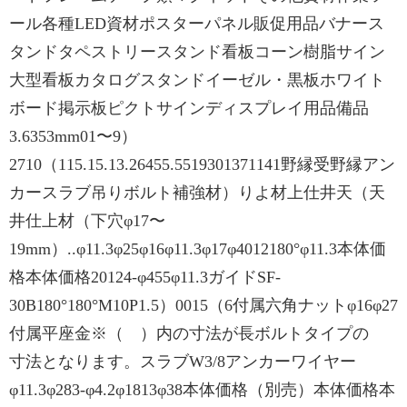
ール各種LED資材ポスターパネル販促用品バナース
タンドタペストリースタンド看板コーン樹脂サイン
大型看板カタログスタンドイーゼル・黒板ホワイト
ボード掲示板ピクトサインディスプレイ用品備品
3.6353mm01〜9）
2710（115.15.13.26455.5519301371141野縁受野縁アン
カースラブ吊りボルト補強材）りよ材上仕井天（天
井仕上材（下穴φ17〜
19mm）..φ11.3φ25φ16φ11.3φ17φ4012180°φ11.3本体価
格本体価格20124-φ455φ11.3ガイドSF-
30B180°180°M10P1.5）0015（6付属六角ナットφ16φ27
付属平座金※（ ）内の寸法が長ボルトタイプの
寸法となります。スラブW3/8アンカーワイヤー
φ11.3φ283-φ4.2φ1813φ38本体価格（別売）本体価格本