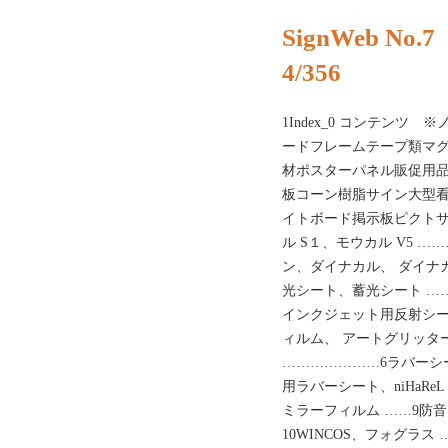
SignWeb No.7
4/356
1Index_0 コンテン
ードフレームテープ類マグ
材ポスターパネル販促用
板コーン樹脂サイン大型
イトボード掲示板ピクトサイ
ル S１、モウカル V5 
ン、ダイナカル、 ダイナ
光シート、蓄光シート …
インクジェット用反射シー
ィルム、 アートグリッタ
…………………6ラバーシ
用ラバーシート、niHaR
ミラーフィルム ……9防
10WINCOS、フォグラ