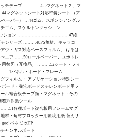
ッチテープ …………42eマグネット２、マ
・44マグネットシート対応壁装シート （ア
ルペーパー） …44ゴム、スポンジアングル
フチゴム、スケルトンクッション
ッション ………………………………47紙
チシリーズ ………48PS角材、キャラコ
9アウトガス対応ベースフィルム、 はるは
べニア ……50ロールペーパー、ユポトレ
ン用替刃（互換品） ………52シート・フィ
……1パネル・ボード・フレーム
ングフィルム・ アプリケーション特殊シー
ンボード・発泡ボードスチレンボード用フ
チール複合板テープ類・マグネット・その
・接着剤作業ツール
……51各種ボード複合板用フレームマグ
地材・角材プロッター用原稿用紙 替刃サ
oo!パネ 防炎FP
6チャンネルボード