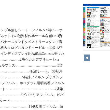
ツ ※ノンブル無しシート・フィルムパネル・ボ
ネットその他資材作業ツール各種LED資
品バナースタンドタペストリースタンド看
看板カタログスタンドイーゼル・黒板ホワ
ンディスプレイ用品備品Contentsモウカ
……………………2モウカルアプリケーショ
カルプラス ………………………………3蛍
………………………4反射シート、 溶剤用
ト ……………5特殊フィルム プリズムフ
ーフィルム、 ホログラム透明蒸着フィルム
ート ……………………………………7溶剤
eL ………………8ビバクリアフィルム、ビバ
音シート ……………………………………
ス ………………………11低反射フィルム、防