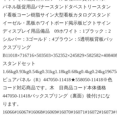
パネル販促用品バナースタンドタペストリースタン
ド看板コーン樹脂サイン大型看板カタログスタンド
イーゼル・黒板ホワイトボード掲示板ピクトサイン
ディスプレイ用品備品 09ホワイト：1ブラック：2
シルバー：3ゴールド：4ブラウン：5透明板背板バッ
クスプリング
B11018×716716×503503×352352×245829×582582×4084
スタンドセット
1.66kg0.93kg0.54kg0.31kg1.18kg0.68kg0.4kg0.24kg
ピュアパネル（R）447050-11418★558050-11418※色
コード対応商品です。木 目商品コード本体価格
447050-11418バックスプリング（裏面）後付けにな
ります。
16066#16067#16068#16069#16070#16071#16072#16073