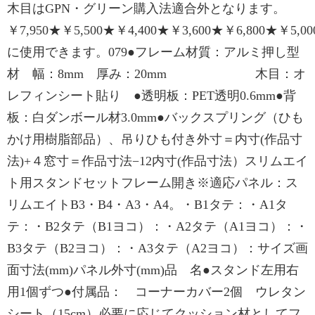
木目はGPN・グリーン購入法適合外となります。
￥7,950★￥5,500★￥4,400★￥3,600★￥6,800★￥5,0
に使用できます。079●フレーム材質：アルミ押し型
材 幅：8mm 厚み：20mm 木目：オ
レフィンシート貼り ●透明板：PET透明0.6mm●背
板：白ダンボール材3.0mm●バックスプリング（ひも
かけ用樹脂部品）、吊りひも付き外寸＝内寸(作品寸
法)+４窓寸＝作品寸法−12内寸(作品寸法）スリムエイ
ト用スタンドセットフレーム開き※適応パネル：ス
リムエイトB3・B4・A3・A4。・B1タテ：・A1タ
テ：・B2タテ（B1ヨコ）：・A2タテ（A1ヨコ）：・
B3タテ（B2ヨコ）：・A3タテ（A2ヨコ）：サイズ画
面寸法(mm)パネル外寸(mm)品 名●スタンド左用右
用1個ずつ●付属品： コーナーカバー2個 ウレタン
シート（15cm）必要に応じてクッション材としてフ