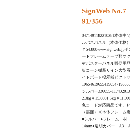
SignWeb No.7
91/356
047149118221028
ルバネパネル（本体価格）￥
￥54,800www.sign
ードフレームテープ類マグ
材ポスターパネル販促用
板コーン樹脂サイン大型
イトボード掲示板ピクト
19654619655419654719655
シルバー336055-11743281
2.3kg￥15,0001.5kg￥11,00
色コード対応商品です。14
（裏面）※本体フレーム裏
■シルバー●フレーム 材
14mm●透明カバー：A3・