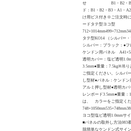
せ B1・B2・B3・A1
ド：B1・B2・B3・A1・
け用ビス付き※ご注文時
ードタテ型ヨコ型
712×1014mm499×712mm3
タテ型KO14 （シルバー
シルバー：ブラック：●フ
ケンドン用パネル A41×
透明カバー：塩ビ透明1.0
3.5mm●重量：7.5kg
ご指定ください。シルバー
し型材●パネル：ケンドン用
アルミ押し型材●透明カバー
レンボード3.5mm●重量：
は、 カラーをご指定く
748×1050mm535×748mm3
ヨコ型塩ビ透明1.0mmサイズ
■パネルの取外し方法08
脱簡単なケンドン式サイ