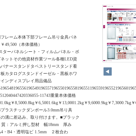
1本体中間フレーム本体下部フレーム吊り金具パネ
49,500（本体価格）
web.jpポスターパネルシート・フィルムパネル・ボ
ネットその他資材作業ツール各種LED資
品バナースタンドタペストリースタンド看
看板カタログスタンドイーゼル・黒板ホワ
サインディスプレイ用品備品
5196548196556196549196557196550196558196551196559196552196560196
3512040447420336055-11743重量本体価格
01.0kg￥8,5000.8kg￥6,5001.6kg￥13,0001.2kg￥9,6000.9kg￥7,3000.7kg
プラスチックダンボール3.0mm吊り具
の溝に差込み、取り付けます。■ブラック
 質：アルミ押し型材 幅18mm 厚み
A4・B4・透明塩ビ 1.5mm ２枚合わ