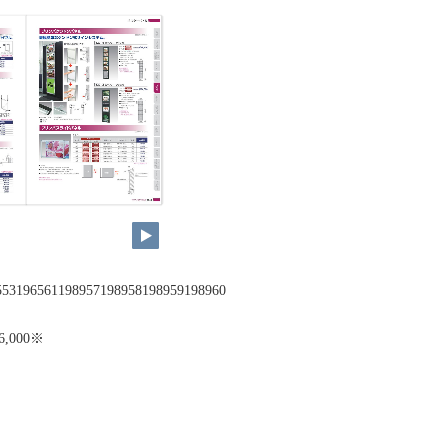
553196561198957198958198959198960
￥6,000※