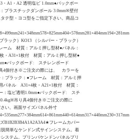
・A2 透明塩ビ 1.0mm●バックボー
A2：プラスチックダンボール 3.0mm※壁付
にタテ型・ヨコ型をご指定下さい。商品コ
48×499mm241×348mm578×825mm404×578mm281×404mm194×281mm
・ブラック）KO13 （シルバー・ブラック）
レーム 材質：アルミ押し型材●パネル：
5枚・A31×1枚付 材質：アルミ押し型材●
mm●バックボード: スチレンボード
※吊り具4個付き※ご注文の際には、 カラーを
：ブラック：●フレーム 材質：アルミ押
パネル A31×4枚・A21×1枚付 材質：
：塩ビ透明1.0mm●バックボード: スチ
10.4kg※吊り具4個付き※ご注文の際に
ださい。画面サイズパネル外寸
84×535mm277×384mm614×861mm440×614mm317×440mm230×317mm
B1B2B3B4A1A2A3A4★フレームカバー
3着脱簡単なケンドン式サインシステム。着
ンシステム。プリンパケンドンパネルプリ